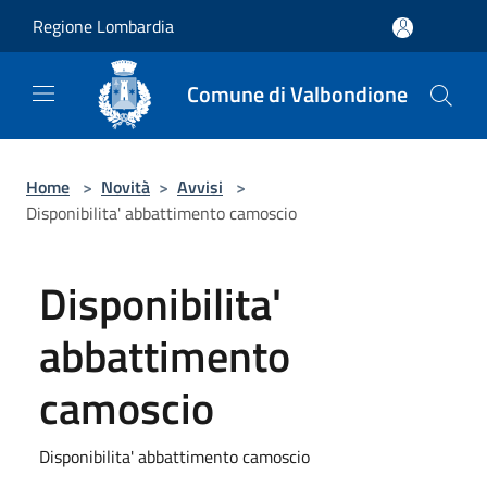
Salta al contenuto principale
Regione Lombardia
Comune di Valbondione
Home
>
Novità
>
Avvisi
>
Disponibilita' abbattimento camoscio
Disponibilita'
abbattimento
camoscio
Disponibilita' abbattimento camoscio