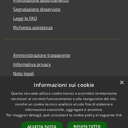
Segnalazione disservizio
Leggi le FAQ
Richiesta assistenza
Amministrazione trasparente
Informativa privacy
Note legali
×
Dichiarazione di accessibilità
Informazioni sui cookie
Questo sito web utilizza cookie tecnici e assimilati strettamente
necessari al corretto funzionamento e alla navigazione del sito,
nonché un cookie tecnico analitico al solo fine di elaborare
informazioni statistiche, aggregate e anonime.
RSS
Copyright © 2026 • Comune di
Per maggiori dettagli, può consultare la cookie policy al seguente
link
Accessibilità
Valbondione • Powered by
Privacy
Municipium
Accesso
•
RIFIUTA TUTTO
ACCETTA TUTTO