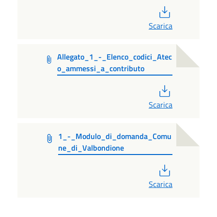
PDF
Scarica
Allegato_1_-_Elenco_codici_Atec
o_ammessi_a_contributo
PDF
Scarica
1_-_Modulo_di_domanda_Comu
ne_di_Valbondione
PDF
Scarica