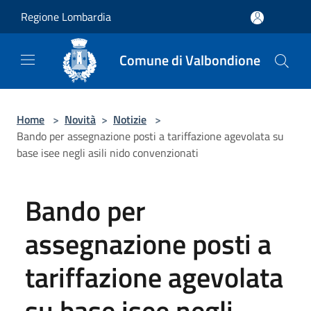
Salta al contenuto principale
Regione Lombardia
Comune di Valbondione
Home
>
Novità
>
Notizie
>
Bando per assegnazione posti a tariffazione agevolata su
base isee negli asili nido convenzionati
Bando per
assegnazione posti a
tariffazione agevolata
su base isee negli