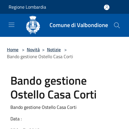
Salta al contenuto principale
Regione Lombardia
Comune di Valbondione
Home
>
Novità
>
Notizie
>
Bando gestione Ostello Casa Corti
Bando gestione
Ostello Casa Corti
Bando gestione Ostello Casa Corti
Data :