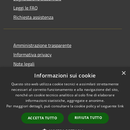
Leggi le FAQ
Richiesta assistenza
Amministrazione trasparente
Informativa privacy
Note legali
×
Dichiarazione di accessibilità
Informazioni sui cookie
Questo sito web utilizza cookie tecnici e assimilati strettamente
necessari al corretto funzionamento e alla navigazione del sito,
nonché un cookie tecnico analitico al solo fine di elaborare
informazioni statistiche, aggregate e anonime.
RSS
Copyright © 2026 • Comune di
Per maggiori dettagli, può consultare la cookie policy al seguente
link
Accessibilità
Valbondione • Powered by
Privacy
Municipium
Accesso
•
RIFIUTA TUTTO
ACCETTA TUTTO
Cookie
redazione