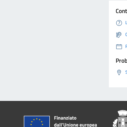
Cont
Prob