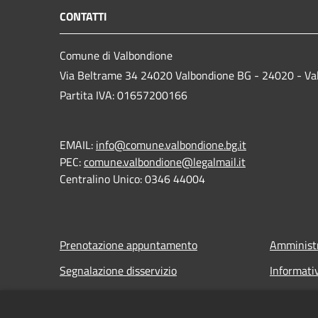
CONTATTI
Comune di Valbondione
Via Beltrame 34 24020 Valbondione BG - 24020 - Va
Partita IVA: 01657200166
EMAIL:
info@comune.valbondione.bg.it
PEC:
comune.valbondione@legalmail.it
Centralino Unico: 0346 44004
Prenotazione appuntamento
Amministr
Segnalazione disservizio
Informati
Leggi le FAQ
Note legal