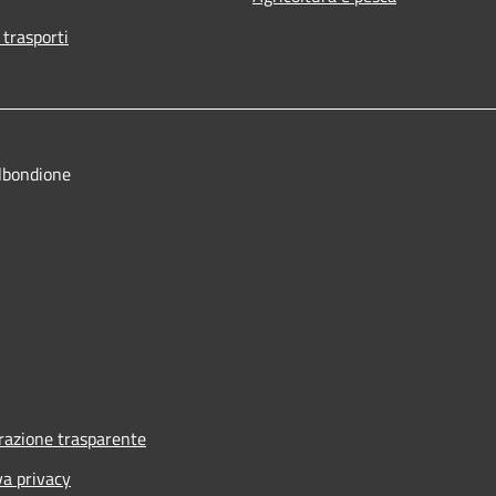
 trasporti
lbondione
azione trasparente
va privacy