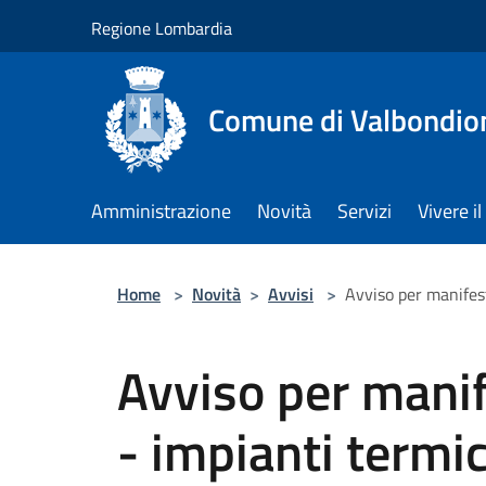
Salta al contenuto principale
Regione Lombardia
Comune di Valbondio
Amministrazione
Novità
Servizi
Vivere 
Home
>
Novità
>
Avvisi
>
Avviso per manifes
Avviso per manif
- impianti termi