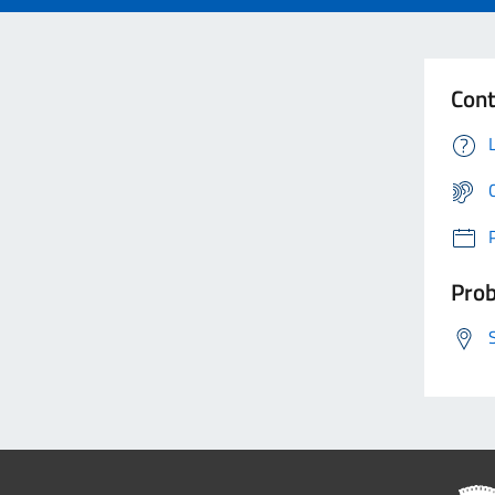
Cont
Prob