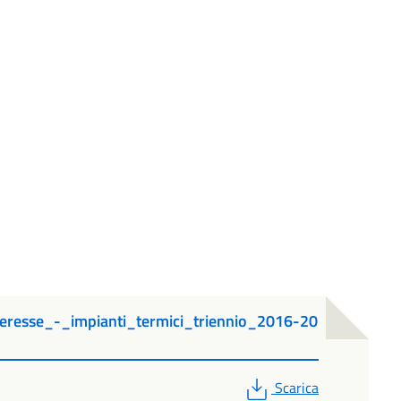
eresse_-_impianti_termici_triennio_2016-20
PDF
Scarica