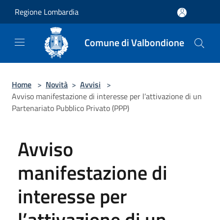
Salta al contenuto principale
Regione Lombardia
Comune di Valbondione
Home
>
Novità
>
Avvisi
>
Avviso manifestazione di interesse per l’attivazione di un
Partenariato Pubblico Privato (PPP)
Avviso
manifestazione di
interesse per
l’attivazione di un