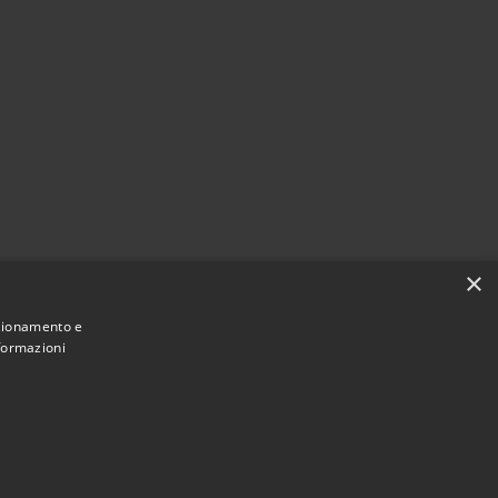
×
nzionamento e
nformazioni
Municipium
Accesso
mune di Valbondione • Powered by
•
redazione