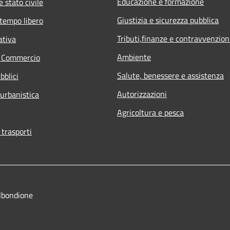
Educazione e formazione
 stato civile
Giustizia e sicurezza pubblica
 tempo libero
Tributi,finanze e contravvenzion
ativa
Ambiente
e Commercio
Salute, benessere e assistenza
bblici
Autorizzazioni
 urbanistica
Agricoltura e pesca
 trasporti
lbondione