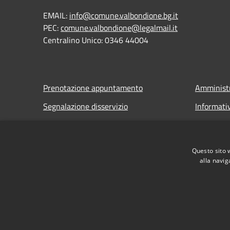
EMAIL:
info@comune.valbondione.bg.it
PEC:
comune.valbondione@legalmail.it
Centralino Unico: 0346 44004
Prenotazione appuntamento
Amministr
Segnalazione disservizio
Informati
Leggi le FAQ
Note legal
Richiesta assistenza
Dichiarazi
Questo sito 
alla navig
RSS
Accessibilità
Privacy
Cookie
Mappa de