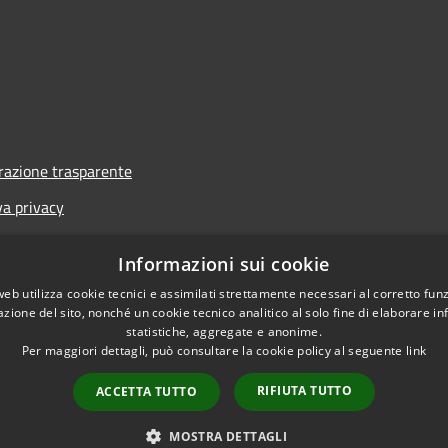
azione trasparente
va privacy
i
Informazioni sui cookie
one di accessibilità
web utilizza cookie tecnici e assimilati strettamente necessari al corretto fu
azione del sito, nonché un cookie tecnico analitico al solo fine di elaborare i
statistiche, aggregate e anonime.
Per maggiori dettagli, può consultare la cookie policy al seguente
link
RIFIUTA TUTTO
ACCETTA TUTTO
l sito
Copyright © 2026 • Co
MOSTRA DETTAGLI