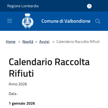
Salta al contenuto principale
Regione Lombardia
Comune di Valbondione
Home
>
Novità
>
Avvisi
>
Calendario Raccolta Rifiuti
Calendario Raccolta
Rifiuti
Anno 2026
Data :
1 gennaio 2026