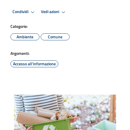
Condividi
Vedi azioni
Categorie:
Ambiente
Comune
Argomenti:
Accesso all'informazione