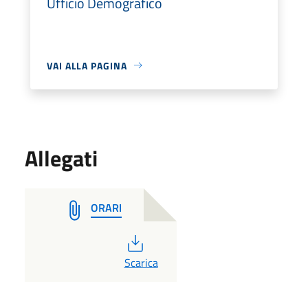
Ufficio Demografico
VAI ALLA PAGINA
Allegati
ORARI
PDF
Scarica