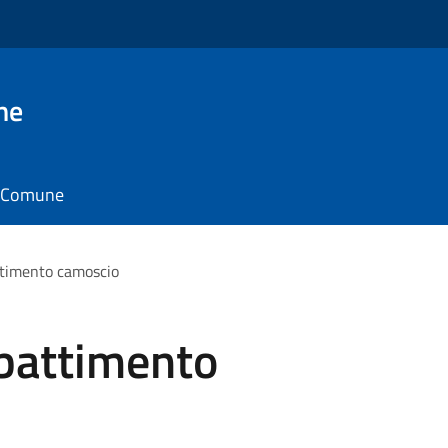
ne
il Comune
attimento camoscio
bbattimento