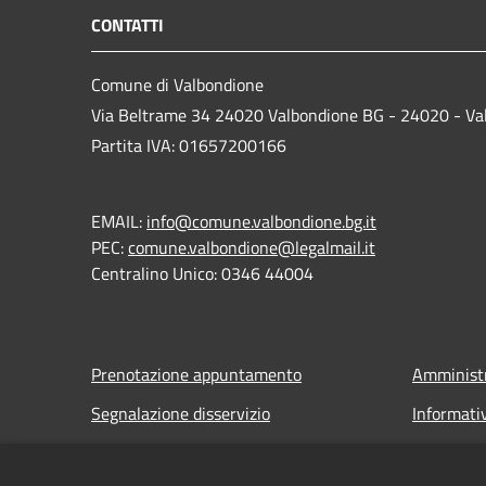
CONTATTI
Comune di Valbondione
Via Beltrame 34 24020 Valbondione BG - 24020 - Va
Partita IVA: 01657200166
EMAIL:
info@comune.valbondione.bg.it
PEC:
comune.valbondione@legalmail.it
Centralino Unico: 0346 44004
Prenotazione appuntamento
Amministr
Segnalazione disservizio
Informati
Leggi le FAQ
Note legal