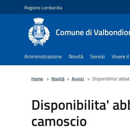
Salta al contenuto principale
Regione Lombardia
Comune di Valbondio
Amministrazione
Novità
Servizi
Vivere 
Home
>
Novità
>
Avvisi
>
Disponibilita' abb
Disponibilita' a
camoscio