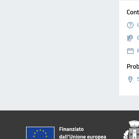
Cont
Prob