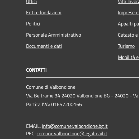
Uffici
Vita lavor
Enti e fondazioni
Imprese 
Politici
Appalti pu
Personale Amministrativo
Catasto e
Documenti e dati
Turismo
Mobilità e
CONTATTI
Comune di Valbondione
Via Beltrame 34 24020 Valbondione BG - 24020 - Va
Partita IVA: 01657200166
EMAIL:
info@comune.valbondione.bg.it
PEC:
comune.valbondione@legalmail.it