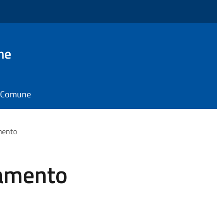
ne
il Comune
mento
gamento