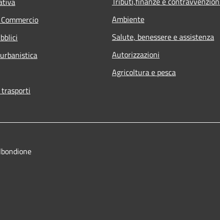
Tributi,finanze e contravvenzion
ativa
Ambiente
e Commercio
Salute, benessere e assistenza
bblici
Autorizzazioni
 urbanistica
Agricoltura e pesca
 trasporti
lbondione