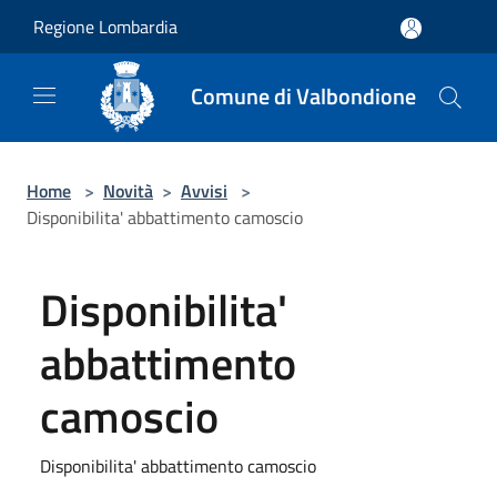
Salta al contenuto principale
Regione Lombardia
Comune di Valbondione
Home
>
Novità
>
Avvisi
>
Disponibilita' abbattimento camoscio
Disponibilita'
abbattimento
camoscio
Disponibilita' abbattimento camoscio