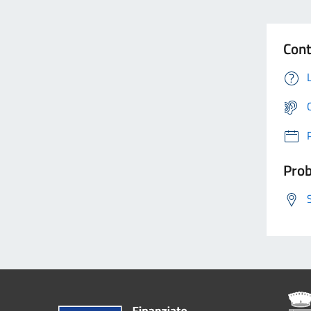
Cont
Prob