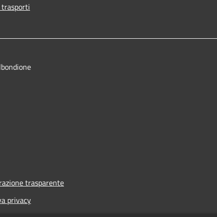
 trasporti
lbondione
azione trasparente
va privacy