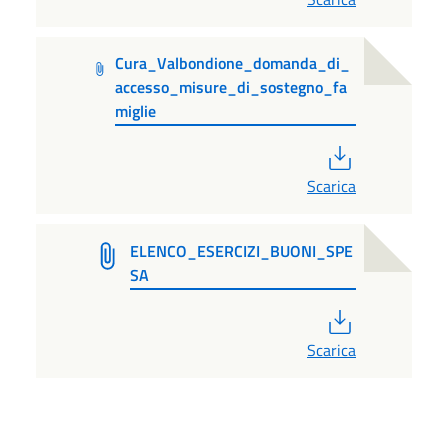
Cura_Valbondione_domanda_di_
accesso_misure_di_sostegno_fa
miglie
PDF
Scarica
ELENCO_ESERCIZI_BUONI_SPE
SA
PDF
Scarica