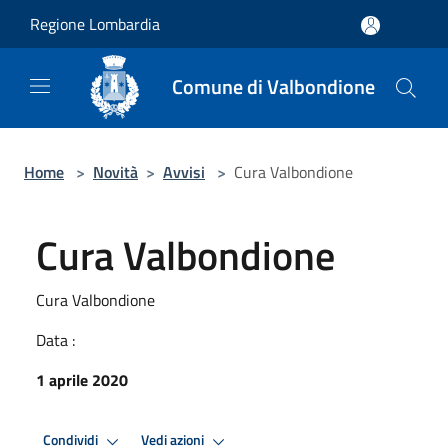
Salta al contenuto principale
Regione Lombardia
Comune di Valbondione
Home
>
Novità
>
Avvisi
>
Cura Valbondione
Cura Valbondione
Cura Valbondione
Data :
1 aprile 2020
Condividi
Vedi azioni