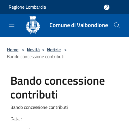
Salta al contenuto principale
Regione Lombardia
Comune di Valbondione
Home
>
Novità
>
Notizie
>
Bando concessione contributi
Bando concessione
contributi
Bando concessione contributi
Data :