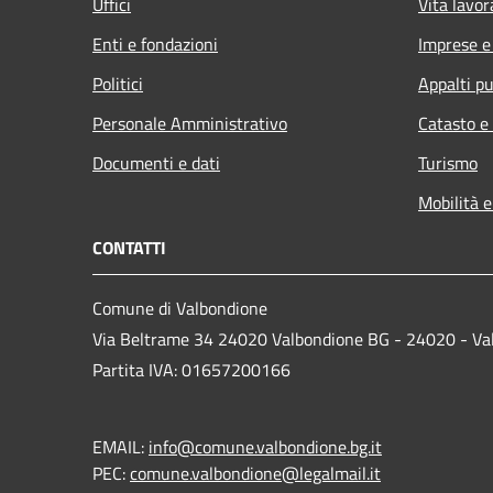
Uffici
Vita lavor
Enti e fondazioni
Imprese 
Politici
Appalti pu
Personale Amministrativo
Catasto e
Documenti e dati
Turismo
Mobilità e
CONTATTI
Comune di Valbondione
Via Beltrame 34 24020 Valbondione BG - 24020 - Va
Partita IVA: 01657200166
EMAIL:
info@comune.valbondione.bg.it
PEC:
comune.valbondione@legalmail.it