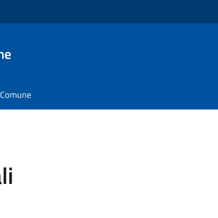
ne
il Comune
li