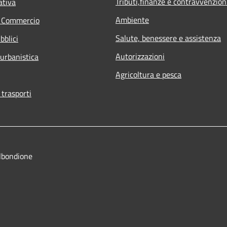
Tributi,finanze e contravvenzion
ativa
Ambiente
e Commercio
Salute, benessere e assistenza
bblici
Autorizzazioni
 urbanistica
Agricoltura e pesca
 trasporti
lbondione