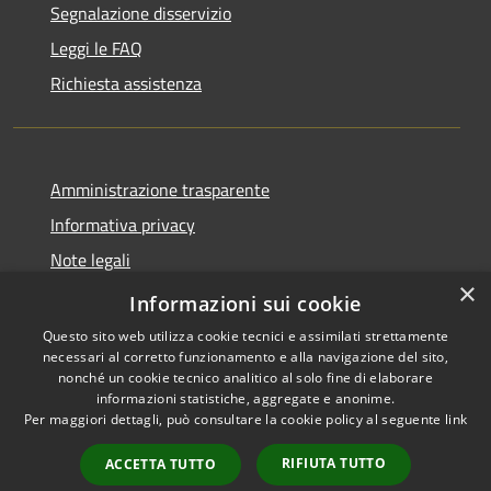
Segnalazione disservizio
Leggi le FAQ
Richiesta assistenza
Amministrazione trasparente
Informativa privacy
Note legali
×
Dichiarazione di accessibilità
Informazioni sui cookie
Questo sito web utilizza cookie tecnici e assimilati strettamente
necessari al corretto funzionamento e alla navigazione del sito,
nonché un cookie tecnico analitico al solo fine di elaborare
informazioni statistiche, aggregate e anonime.
RSS
Copyright © 2026 • Comune di
Per maggiori dettagli, può consultare la cookie policy al seguente
link
Accessibilità
Valbondione • Powered by
Privacy
Municipium
Accesso
•
RIFIUTA TUTTO
ACCETTA TUTTO
Cookie
redazione