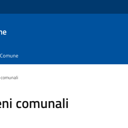
ne
il Comune
i comunali
eni comunali