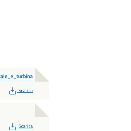
ale_e_turbina
PDF
Scarica
PDF
Scarica