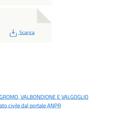
PDF
Scarica
NO, GROMO, VALBONDIONE E VALGOGLIO
 stato civile dal portale ANPR