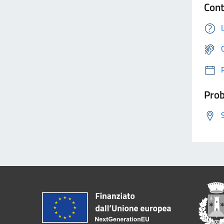
Cont
Prob