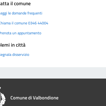
atta il comune
Leggi le domande frequenti
Chiama il comune 0346 44004
Prenota un appuntamento
lemi in città
Segnala disservizio
Comune di Valbondione