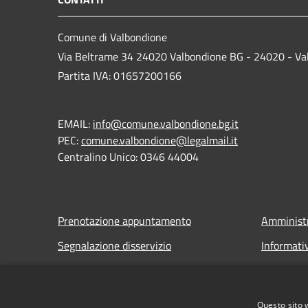
Comune di Valbondione
Via Beltrame 34 24020 Valbondione BG - 24020 - Va
Partita IVA: 01657200166
EMAIL:
info@comune.valbondione.bg.it
PEC:
comune.valbondione@legalmail.it
Centralino Unico: 0346 44004
Prenotazione appuntamento
Amministr
Segnalazione disservizio
Informati
Leggi le FAQ
Note legal
Richiesta assistenza
Dichiarazi
Questo sito 