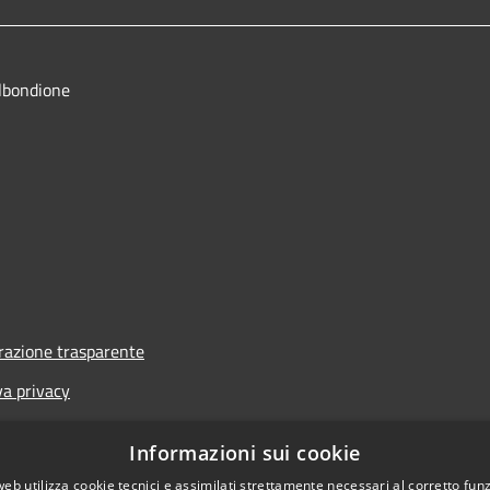
lbondione
azione trasparente
va privacy
i
Informazioni sui cookie
one di accessibilità
web utilizza cookie tecnici e assimilati strettamente necessari al corretto fu