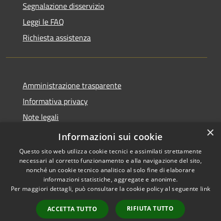
Segnalazione disservizio
Leggi le FAQ
Richiesta assistenza
Amministrazione trasparente
Informativa privacy
Note legali
×
Dichiarazione di accessibilità
Informazioni sui cookie
Questo sito web utilizza cookie tecnici e assimilati strettamente
necessari al corretto funzionamento e alla navigazione del sito,
nonché un cookie tecnico analitico al solo fine di elaborare
informazioni statistiche, aggregate e anonime.
RSS
Copyright © 2026 • Comune di
Per maggiori dettagli, può consultare la cookie policy al seguente
link
Accessibilità
Valbondione • Powered by
Privacy
Municipium
Accesso
•
RIFIUTA TUTTO
ACCETTA TUTTO
Cookie
redazione