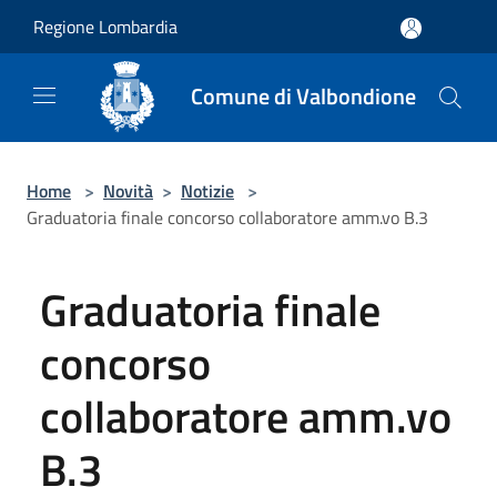
Salta al contenuto principale
Regione Lombardia
Comune di Valbondione
Home
>
Novità
>
Notizie
>
Graduatoria finale concorso collaboratore amm.vo B.3
Graduatoria finale
concorso
collaboratore amm.vo
B.3