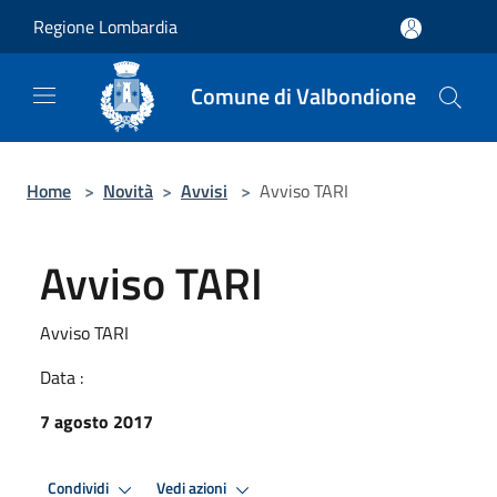
Salta al contenuto principale
Regione Lombardia
Comune di Valbondione
Home
>
Novità
>
Avvisi
>
Avviso TARI
Avviso TARI
Avviso TARI
Data :
7 agosto 2017
Condividi
Vedi azioni