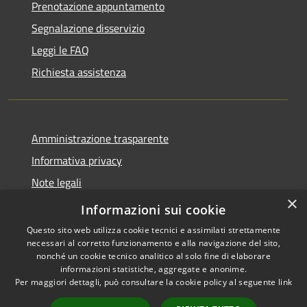
Prenotazione appuntamento
Segnalazione disservizio
Leggi le FAQ
Richiesta assistenza
Amministrazione trasparente
Informativa privacy
Note legali
×
Dichiarazione di accessibilità
Informazioni sui cookie
Questo sito web utilizza cookie tecnici e assimilati strettamente
necessari al corretto funzionamento e alla navigazione del sito,
nonché un cookie tecnico analitico al solo fine di elaborare
informazioni statistiche, aggregate e anonime.
RSS
Copyright © 2026 • Comune di
Per maggiori dettagli, può consultare la cookie policy al seguente
link
Accessibilità
Valbondione • Powered by
Privacy
Municipium
Accesso
•