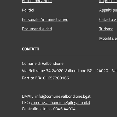
Enti e fondazioni
Imprese 
Politici
Appalti pu
Personale Amministrativo
Catasto e
Documenti e dati
Turismo
Mobilità e
CONTATTI
Comune di Valbondione
Via Beltrame 34 24020 Valbondione BG - 24020 - Va
Partita IVA: 01657200166
EMAIL:
info@comune.valbondione.bg.it
PEC:
comune.valbondione@legalmail.it
Centralino Unico: 0346 44004