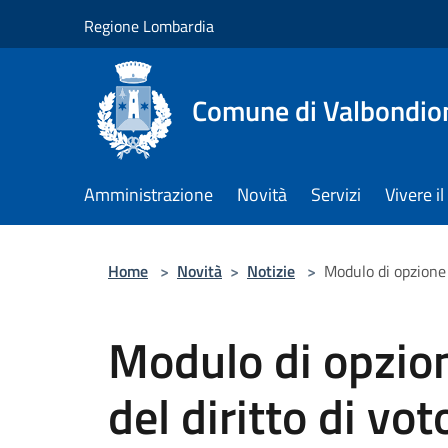
Salta al contenuto principale
Regione Lombardia
Comune di Valbondio
Amministrazione
Novità
Servizi
Vivere 
Home
>
Novità
>
Notizie
>
Modulo di opzione 
Modulo di opzione
del diritto di voto