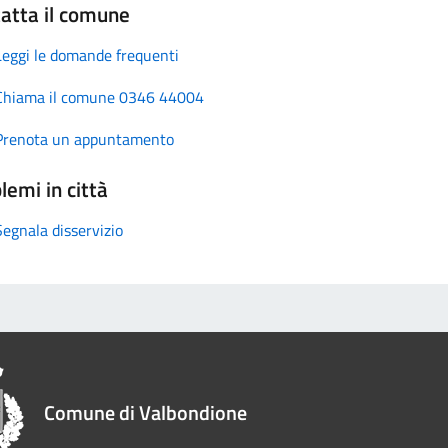
atta il comune
Leggi le domande frequenti
Chiama il comune 0346 44004
Prenota un appuntamento
lemi in città
Segnala disservizio
Comune di Valbondione