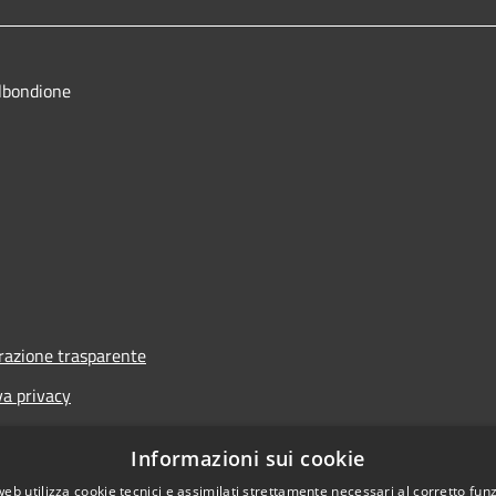
lbondione
azione trasparente
va privacy
i
Informazioni sui cookie
one di accessibilità
web utilizza cookie tecnici e assimilati strettamente necessari al corretto fu