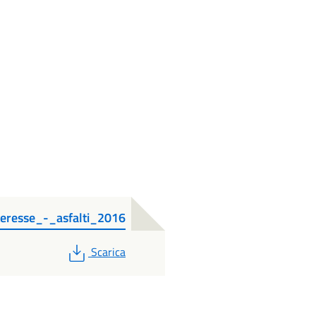
eresse_-_asfalti_2016
PDF
Scarica