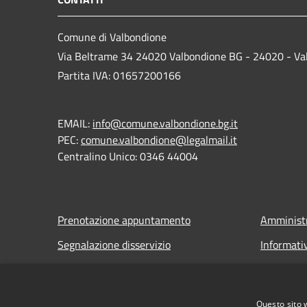
Comune di Valbondione
Via Beltrame 34 24020 Valbondione BG - 24020 - Va
Partita IVA: 01657200166
EMAIL:
info@comune.valbondione.bg.it
PEC:
comune.valbondione@legalmail.it
Centralino Unico: 0346 44004
Prenotazione appuntamento
Amministr
Segnalazione disservizio
Informati
Leggi le FAQ
Note legal
Richiesta assistenza
Dichiarazi
Questo sito 