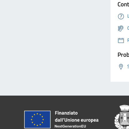
Cont
Prob