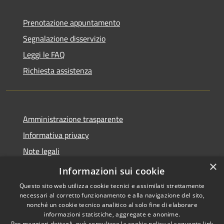
Prenotazione appuntamento
Segnalazione disservizio
Leggi le FAQ
Richiesta assistenza
Amministrazione trasparente
Informativa privacy
Note legali
×
Dichiarazione di accessibilità
Informazioni sui cookie
Questo sito web utilizza cookie tecnici e assimilati strettamente
necessari al corretto funzionamento e alla navigazione del sito,
nonché un cookie tecnico analitico al solo fine di elaborare
informazioni statistiche, aggregate e anonime.
RSS
Copyright © 2026 • Comune di
Per maggiori dettagli, può consultare la cookie policy al seguente
link