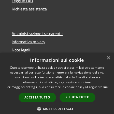
Leggi le FAQ
Richiesta assistenza
Amministrazione trasparente
Informativa privacy
Note legali
×
Dichiarazione di accessibilità
Informazioni sui cookie
Questo sito web utilizza cookie tecnici e assimilati strettamente
necessari al corretto funzionamento e alla navigazione del sito,
nonché un cookie tecnico analitico al solo fine di elaborare
informazioni statistiche, aggregate e anonime.
RSS
Copyright © 2026 • Comune di
Per maggiori dettagli, può consultare la cookie policy al seguente
link
Accessibilità
Valbondione • Powered by
Privacy
Municipium
Accesso
•
RIFIUTA TUTTO
ACCETTA TUTTO
Cookie
redazione
Mappa del sito
MOSTRA DETTAGLI