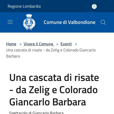
Salta al contenuto principale
Regione Lombardia
Comune di Valbondione
Home
>
Vivere il Comune
>
Eventi
>
Una cascata di risate - da Zelig e Colorado Giancarlo
Barbara
Una cascata di risate
- da Zelig e Colorado
Giancarlo Barbara
Spettacolo di Giancarlo Barbara