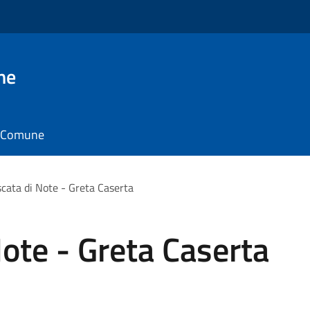
ne
il Comune
cata di Note - Greta Caserta
ote - Greta Caserta