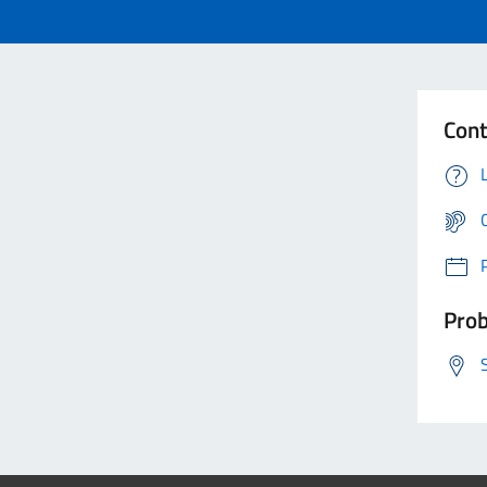
Cont
Prob