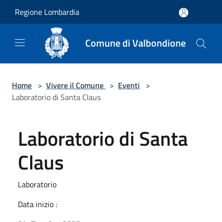
Salta al contenuto principale
Regione Lombardia
Comune di Valbondione
Home
>
Vivere il Comune
>
Eventi
>
Laboratorio di Santa Claus
Laboratorio di Santa
Claus
Laboratorio
Data inizio :