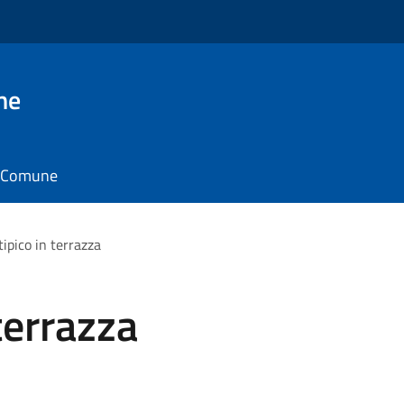
ne
il Comune
ipico in terrazza
terrazza