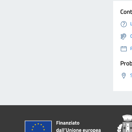
Cont
Prob