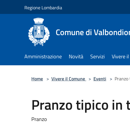
Salta al contenuto principale
Regione Lombardia
Comune di Valbondio
Amministrazione
Novità
Servizi
Vivere 
Home
>
Vivere il Comune
>
Eventi
>
Pranzo t
Pranzo tipico in 
Pranzo