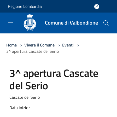
Salta al contenuto principale
Regione Lombardia
Comune di Valbondione
Home
>
Vivere il Comune
>
Eventi
>
3^ apertura Cascate del Serio
3^ apertura Cascate
del Serio
Cascate del Serio
Data inizio :