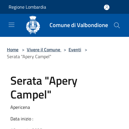
Salta al contenuto principale
Regione Lombardia
Comune di Valbondione
Home
>
Vivere il Comune
>
Eventi
>
Serata "Apery Campel"
Serata "Apery
Campel"
Apericena
Data inizio :