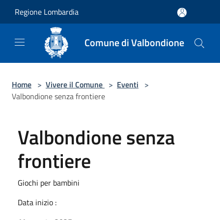
Salta al contenuto principale
Regione Lombardia
Comune di Valbondione
Home
>
Vivere il Comune
>
Eventi
>
Valbondione senza frontiere
Valbondione senza
frontiere
Giochi per bambini
Data inizio :