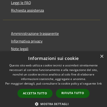
Leggi le FAQ
Richiesta assistenza
Amministrazione trasparente
Informativa privacy
Note legali
×
Dichiarazione di accessibilità
Informazioni sui cookie
Questo sito web utilizza cookie tecnici e assimilati strettamente
necessari al corretto funzionamento e alla navigazione del sito,
nonché un cookie tecnico analitico al solo fine di elaborare
informazioni statistiche, aggregate e anonime.
RSS
Copyright © 2026 • Comune di
Per maggiori dettagli, può consultare la cookie policy al seguente
link
Accessibilità
Valbondione • Powered by
Privacy
Municipium
Accesso
•
RIFIUTA TUTTO
ACCETTA TUTTO
Cookie
redazione
Mappa del sito
MOSTRA DETTAGLI