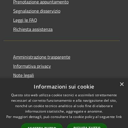
Prenotazione appuntamento
Segnalazione disservizio
Leggi le FAQ
Richiesta assistenza
Amministrazione trasparente
Informativa privacy
Note legali
×
Dichiarazione di accessibilità
Informazioni sui cookie
Questo sito web utilizza cookie tecnici e assimilati strettamente
necessari al corretto funzionamento e alla navigazione del sito,
nonché un cookie tecnico analitico al solo fine di elaborare
informazioni statistiche, aggregate e anonime.
RSS
Copyright © 2026 • Comune di
Per maggiori dettagli, può consultare la cookie policy al seguente
link
Accessibilità
Valbondione • Powered by
Privacy
Municipium
Accesso
•