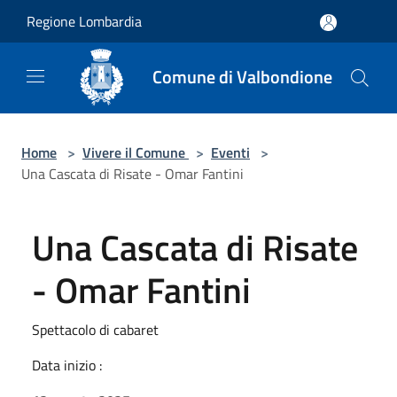
Salta al contenuto principale
Regione Lombardia
Comune di Valbondione
Home
>
Vivere il Comune
>
Eventi
>
Una Cascata di Risate - Omar Fantini
Una Cascata di Risate
- Omar Fantini
Spettacolo di cabaret
Data inizio :