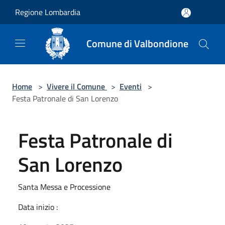
Salta al contenuto principale
Regione Lombardia
Comune di Valbondione
Home
>
Vivere il Comune
>
Eventi
>
Festa Patronale di San Lorenzo
Festa Patronale di
San Lorenzo
Santa Messa e Processione
Data inizio :