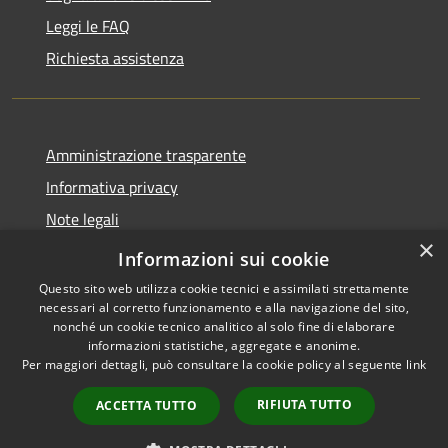
Leggi le FAQ
Richiesta assistenza
Amministrazione trasparente
Informativa privacy
Note legali
×
Dichiarazione di accessibilità
Informazioni sui cookie
Questo sito web utilizza cookie tecnici e assimilati strettamente
necessari al corretto funzionamento e alla navigazione del sito,
nonché un cookie tecnico analitico al solo fine di elaborare
informazioni statistiche, aggregate e anonime.
RSS
Copyright © 2026 • Comune di
Per maggiori dettagli, può consultare la cookie policy al seguente
link
Accessibilità
Valbondione • Powered by
Privacy
Municipium
Accesso
•
RIFIUTA TUTTO
ACCETTA TUTTO
Cookie
redazione
Mappa del sito