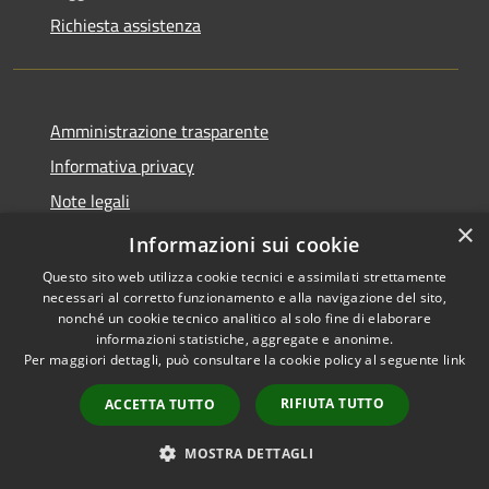
Richiesta assistenza
Amministrazione trasparente
Informativa privacy
Note legali
×
Dichiarazione di accessibilità
Informazioni sui cookie
Questo sito web utilizza cookie tecnici e assimilati strettamente
necessari al corretto funzionamento e alla navigazione del sito,
nonché un cookie tecnico analitico al solo fine di elaborare
informazioni statistiche, aggregate e anonime.
RSS
Copyright © 2026 • Comune di
Per maggiori dettagli, può consultare la cookie policy al seguente
link
Accessibilità
Valbondione • Powered by
Privacy
Municipium
Accesso
•
RIFIUTA TUTTO
ACCETTA TUTTO
Cookie
redazione
Mappa del sito
MOSTRA DETTAGLI