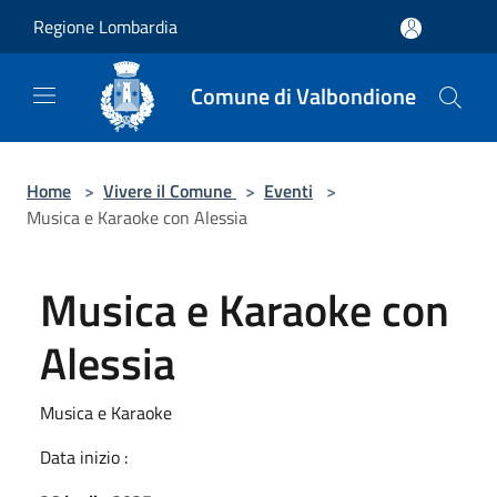
Salta al contenuto principale
Regione Lombardia
Comune di Valbondione
Home
>
Vivere il Comune
>
Eventi
>
Musica e Karaoke con Alessia
Musica e Karaoke con
Alessia
Musica e Karaoke
Data inizio :