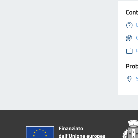
Cont
Prob