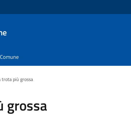
ne
il Comune
a trota più grossa
iù grossa