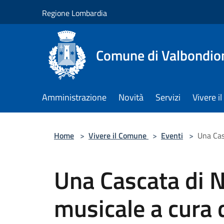
Salta al contenuto principale
Regione Lombardia
Comune di Valbondio
Amministrazione
Novità
Servizi
Vivere 
Home
>
Vivere il Comune
>
Eventi
>
Una Cas
Una Cascata di N
musicale a cura 