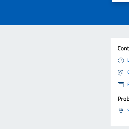
Cont
Prob