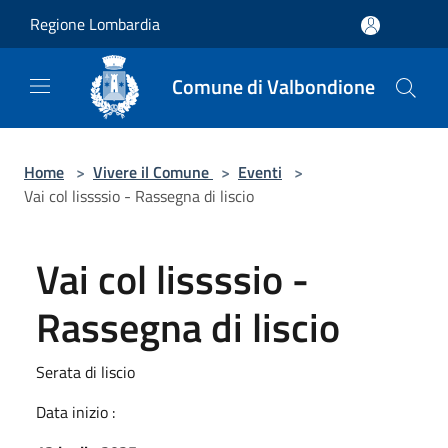
Salta al contenuto principale
Regione Lombardia
Comune di Valbondione
Home
>
Vivere il Comune
>
Eventi
>
Vai col lissssio - Rassegna di liscio
Vai col lissssio -
Rassegna di liscio
Serata di liscio
Data inizio :