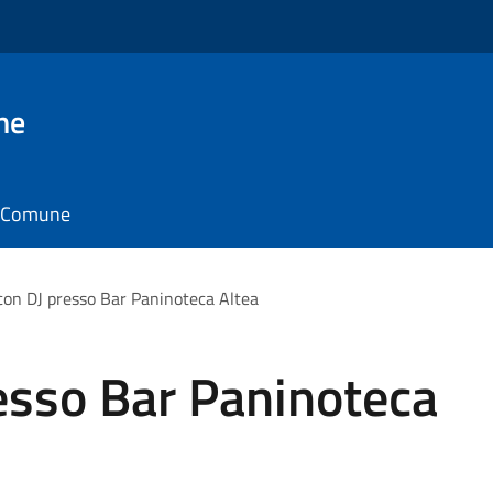
ne
il Comune
con DJ presso Bar Paninoteca Altea
esso Bar Paninoteca