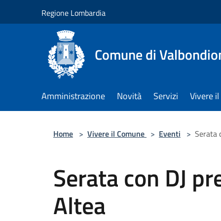
Salta al contenuto principale
Regione Lombardia
Comune di Valbondio
Amministrazione
Novità
Servizi
Vivere 
Home
>
Vivere il Comune
>
Eventi
>
Serata 
Serata con DJ pr
Altea