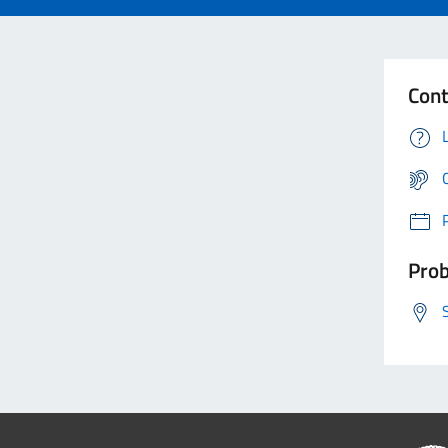
Cont
Prob