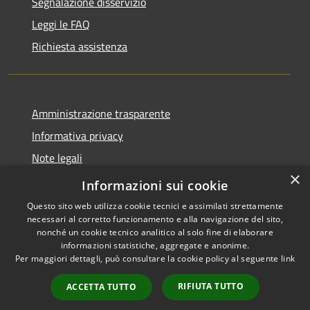
Segnalazione disservizio
Leggi le FAQ
Richiesta assistenza
Amministrazione trasparente
Informativa privacy
Note legali
×
Dichiarazione di accessibilità
Informazioni sui cookie
Questo sito web utilizza cookie tecnici e assimilati strettamente
necessari al corretto funzionamento e alla navigazione del sito,
nonché un cookie tecnico analitico al solo fine di elaborare
informazioni statistiche, aggregate e anonime.
RSS
Copyright © 2026 • Comune di
Per maggiori dettagli, può consultare la cookie policy al seguente
link
Accessibilità
Valbondione • Powered by
Privacy
Municipium
Accesso
•
RIFIUTA TUTTO
ACCETTA TUTTO
Cookie
redazione