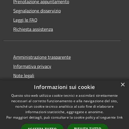
Prenotazione appuntamento
Segnalazione disservizio
Leggi le FAQ
Richiesta assistenza
Amministrazione trasparente
Informativa privacy
Note legali
×
Dichiarazione di accessibilità
Informazioni sui cookie
Questo sito web utilizza cookie tecnici e assimilati strettamente
necessari al corretto funzionamento e alla navigazione del sito,
nonché un cookie tecnico analitico al solo fine di elaborare
informazioni statistiche, aggregate e anonime.
RSS
Copyright © 2026 • Comune di
Per maggiori dettagli, può consultare la cookie policy al seguente
link
Accessibilità
Valbondione • Powered by
Privacy
Municipium
Accesso
•
RIFIUTA TUTTO