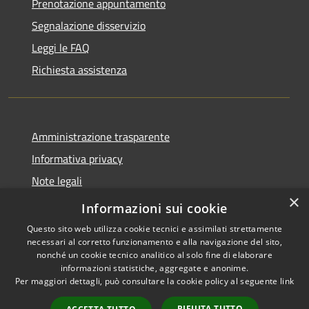
Prenotazione appuntamento
Segnalazione disservizio
Leggi le FAQ
Richiesta assistenza
Amministrazione trasparente
Informativa privacy
Note legali
×
Dichiarazione di accessibilità
Informazioni sui cookie
Questo sito web utilizza cookie tecnici e assimilati strettamente
necessari al corretto funzionamento e alla navigazione del sito,
nonché un cookie tecnico analitico al solo fine di elaborare
informazioni statistiche, aggregate e anonime.
RSS
Copyright © 2026 • Comune di
Per maggiori dettagli, può consultare la cookie policy al seguente
link
Accessibilità
Valbondione • Powered by
Privacy
Municipium
Accesso
•
RIFIUTA TUTTO