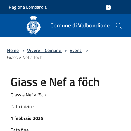
Salta al contenuto principale
Regione Lombardia
Comune di Valbondione
Home
>
Vivere il Comune
>
Eventi
>
Giass e Nef a föch
Giass e Nef a föch
Giass e Nef a föch
Data inizio :
1 febbraio 2025
Data fine: