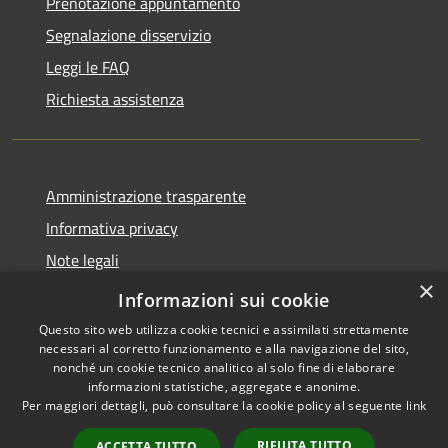
Prenotazione appuntamento
Segnalazione disservizio
Leggi le FAQ
Richiesta assistenza
Amministrazione trasparente
Informativa privacy
Note legali
×
Dichiarazione di accessibilità
Informazioni sui cookie
Questo sito web utilizza cookie tecnici e assimilati strettamente
necessari al corretto funzionamento e alla navigazione del sito,
nonché un cookie tecnico analitico al solo fine di elaborare
informazioni statistiche, aggregate e anonime.
RSS
Copyright © 2026 • Comune di
Per maggiori dettagli, può consultare la cookie policy al seguente
link
Accessibilità
Valbondione • Powered by
Privacy
Municipium
Accesso
•
RIFIUTA TUTTO
ACCETTA TUTTO