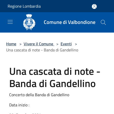
Salta al contenuto principale
Regione Lombardia
Comune di Valbondione
Home
>
Vivere il Comune
>
Eventi
>
Una cascata di note - Banda di Gandellino
Una cascata di note -
Banda di Gandellino
Concerto della Banda di Gandellino
Data inizio :