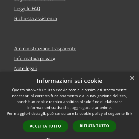
Leggi le FAQ
Richiesta assistenza
Amministrazione trasparente
Informativa privacy
Note legali
×
Dichiarazione di accessibilità
Informazioni sui cookie
Questo sito web utilizza cookie tecnici e assimilati strettamente
necessari al corretto funzionamento e alla navigazione del sito,
nonché un cookie tecnico analitico al solo fine di elaborare
informazioni statistiche, aggregate e anonime.
RSS
Copyright © 2026 • Comune di
Per maggiori dettagli, può consultare la cookie policy al seguente
link
Accessibilità
Valbondione • Powered by
Privacy
Municipium
Accesso
•
RIFIUTA TUTTO
ACCETTA TUTTO
Cookie
redazione